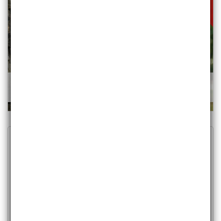
Bluza damska LUNA
194,50 zł
389,00 zł
/szt.
Zapisz się do newslettera
Adres e-mail
Wyrażam zgodę na przetwarzanie mojego adresu e-
mail w celu otrzymywania najnowszych informacji i