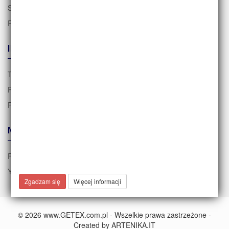
Sposoby płatności
Reklamacje i zwroty
INFORMACJE
Tabela rozmiarów
Polityka prywatności i RODO
Polityka cookies
MEDIA
FACEBOOK
YOUTUBE
Zgadzam się
Więcej informacji
© 2026 www.GETEX.com.pl - Wszelkie prawa zastrzeżone -
Created by
ARTENIKA.IT