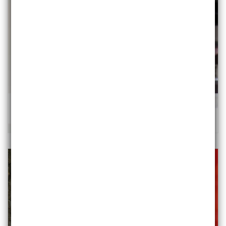
Bluzka z dzianiny DORIS I z rękawem 7/8
89,50 zł
179,00 zł
/szt.