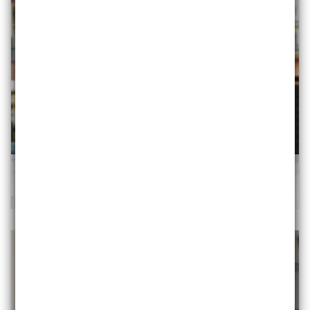
Ponczo w modną kratę KARMEN
89,00 zł
129,00 zł
/szt.