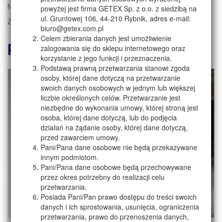
Nie masz jeszcze konta? Zarejestruj się!
powyżej jest firma GETEX Sp. z o.o. z siedzibą na
ul. Gruntowej 106, 44-210 Rybnik, adres e-mail:
Zapomniałem hasło!
biuro@getex.com.pl
Celem zbierania danych jest umożliwienie
Polecamy także
zalogowania się do sklepu internetowego oraz
korzystanie z jego funkcji i przeznaczenia.
Podstawą prawną przetwarzania stanowi zgoda
osoby, której dane dotyczą na przetwarzanie
swoich danych osobowych w jednym lub większej
liczbie określonych celów. Przetwarzanie jest
niezbędne do wykonania umowy, której stroną jest
osoba, której dane dotyczą, lub do podjęcia
działań na żądanie osoby, której dane dotyczą,
przed zawarciem umowy.
Pani/Pana dane osobowe nie będą przekazywane
innym podmiotom.
Pani/Pana dane osobowe będą przechowywane
przez okres potrzebny do realizacji celu
przetwarzania.
Posiada Pani/Pan prawo dostępu do treści swoich
danych i ich sprostowania, usunięcia, ograniczenia
przetwarzania, prawo do przenoszenia danych,