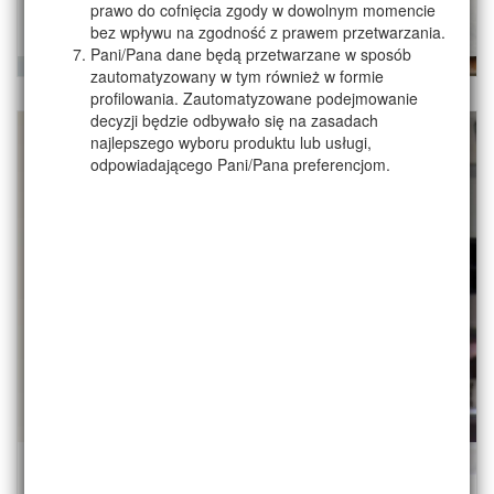
Bluza damska TESSA
prawo do cofnięcia zgody w dowolnym momencie
bez wpływu na zgodność z prawem przetwarzania.
189,00 zł
/szt.
Pani/Pana dane będą przetwarzane w sposób
zautomatyzowany w tym również w formie
profilowania. Zautomatyzowane podejmowanie
decyzji będzie odbywało się na zasadach
najlepszego wyboru produktu lub usługi,
odpowiadającego Pani/Pana preferencjom.
Bluzka z dzianiny DORIS I z rękawem 7/8
89,50 zł
179,00 zł
/szt.