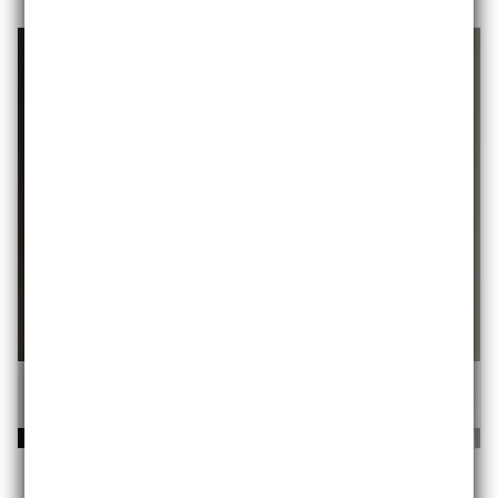
Krótka kurtka o linii trapezu JÓZEFINKA I
500,00 zł
/szt.