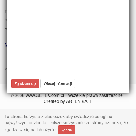
Tabela rozmiarów
Polityka prywatności i RODO
Polityka cookies
MEDIA
FACEBOOK
YOUTUBE
Zgadzam się
Więcej informacji
© 2026 www.GETEX.com.pl - Wszelkie prawa zastrzeżone -
Created by
ARTENIKA.IT
Ta strona korzysta z ciasteczek aby świadczyć usługi na
najwyższym poziomie. Dalsze korzystanie ze strony oznacza, że
zgadzasz się na ich użycie.
Zgoda