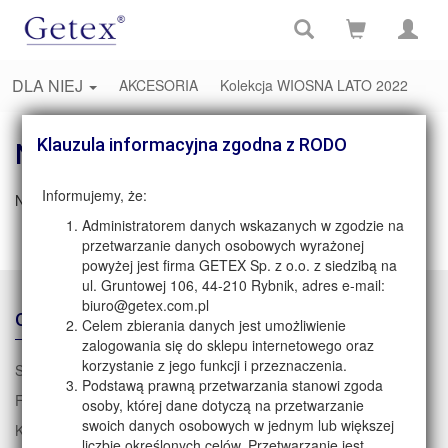
DLA NIEJ
AKCESORIA
Kolekcja WIOSNA LATO 2022
Klauzula informacyjna zgodna z RODO
Nie znaleziono strony
Informujemy, że:
Niestety nie znaleziono danych dla tej strony
Administratorem danych wskazanych w zgodzie na
przetwarzanie danych osobowych wyrażonej
powyżej jest firma GETEX Sp. z o.o. z siedzibą na
ul. Gruntowej 106, 44-210 Rybnik, adres e-mail:
biuro@getex.com.pl
O NAS
Celem zbierania danych jest umożliwienie
zalogowania się do sklepu internetowego oraz
korzystanie z jego funkcji i przeznaczenia.
Strona główna
Podstawą prawną przetwarzania stanowi zgoda
Firma GETEX
osoby, której dane dotyczą na przetwarzanie
swoich danych osobowych w jednym lub większej
Kontakt
liczbie określonych celów. Przetwarzanie jest