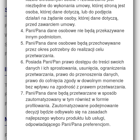
niezbędne do wykonania umowy, której stroną jest
STREFA KLIENTA
osoba, której dane dotyczą, lub do podjęcia
działań na żądanie osoby, której dane dotyczą,
przed zawarciem umowy.
Regulamin zakupów
Pani/Pana dane osobowe nie będą przekazywane
Warunki dostawy
innym podmiotom.
Pani/Pana dane osobowe będą przechowywane
Sposoby płatności
przez okres potrzebny do realizacji celu
Reklamacje i zwroty
przetwarzania.
Posiada Pani/Pan prawo dostępu do treści swoich
danych i ich sprostowania, usunięcia, ograniczenia
INFORMACJE
przetwarzania, prawo do przenoszenia danych,
prawo do cofnięcia zgody w dowolnym momencie
Tabela rozmiarów
bez wpływu na zgodność z prawem przetwarzania.
Pani/Pana dane będą przetwarzane w sposób
Polityka prywatności i RODO
zautomatyzowany w tym również w formie
Polityka cookies
profilowania. Zautomatyzowane podejmowanie
decyzji będzie odbywało się na zasadach
najlepszego wyboru produktu lub usługi,
MEDIA
odpowiadającego Pani/Pana preferencjom.
FACEBOOK