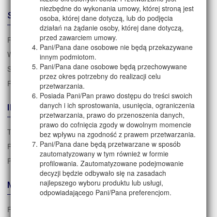
niezbędne do wykonania umowy, której stroną jest
STREFA KLIENTA
osoba, której dane dotyczą, lub do podjęcia
działań na żądanie osoby, której dane dotyczą,
przed zawarciem umowy.
Regulamin zakupów
Pani/Pana dane osobowe nie będą przekazywane
Warunki dostawy
innym podmiotom.
Pani/Pana dane osobowe będą przechowywane
Sposoby płatności
przez okres potrzebny do realizacji celu
Reklamacje i zwroty
przetwarzania.
Posiada Pani/Pan prawo dostępu do treści swoich
danych i ich sprostowania, usunięcia, ograniczenia
INFORMACJE
przetwarzania, prawo do przenoszenia danych,
prawo do cofnięcia zgody w dowolnym momencie
Tabela rozmiarów
bez wpływu na zgodność z prawem przetwarzania.
Pani/Pana dane będą przetwarzane w sposób
Polityka prywatności i RODO
zautomatyzowany w tym również w formie
Polityka cookies
profilowania. Zautomatyzowane podejmowanie
decyzji będzie odbywało się na zasadach
najlepszego wyboru produktu lub usługi,
MEDIA
odpowiadającego Pani/Pana preferencjom.
FACEBOOK