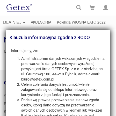
DLA NIEJ
AKCESORIA
Kolekcja WIOSNA LATO 2022
Klauzula informacyjna zgodna z RODO
Nie znaleziono strony
Informujemy, że:
Niestety nie znaleziono danych dla tej strony
Administratorem danych wskazanych w zgodzie na
przetwarzanie danych osobowych wyrażonej
powyżej jest firma GETEX Sp. z o.o. z siedzibą na
ul. Gruntowej 106, 44-210 Rybnik, adres e-mail:
biuro@getex.com.pl
O NAS
Celem zbierania danych jest umożliwienie
zalogowania się do sklepu internetowego oraz
korzystanie z jego funkcji i przeznaczenia.
Strona główna
Podstawą prawną przetwarzania stanowi zgoda
Firma GETEX
osoby, której dane dotyczą na przetwarzanie
swoich danych osobowych w jednym lub większej
Kontakt
liczbie określonych celów. Przetwarzanie jest