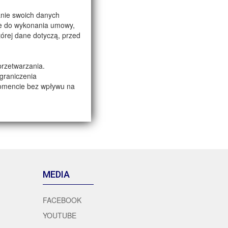
anie swoich danych
ne do wykonania umowy,
której dane dotyczą, przed
przetwarzania.
ograniczenia
momencie bez wpływu na
rofilowania.
yboru produktu lub
MEDIA
FACEBOOK
YOUTUBE