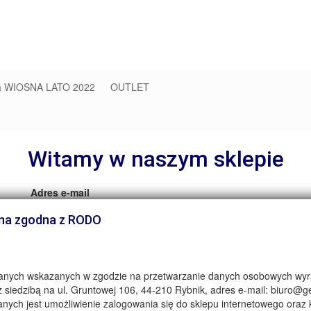
ja WIOSNA LATO 2022
OUTLET
Witamy w naszym sklepie
Adres e-mail
jna zgodna z RODO
Hasło
anych wskazanych w zgodzie na przetwarzanie danych osobowych wyra
 siedzibą na ul. Gruntowej 106, 44-210 Rybnik, adres e-mail: biuro@g
Powtórz hasło
nych jest umożliwienie zalogowania się do sklepu internetowego oraz k