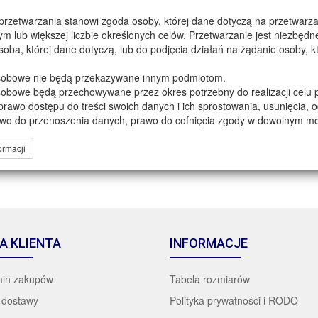
rzetwarzania stanowi zgoda osoby, której dane dotyczą na przetwarz
Zgadzam się na
przetwarzanie moich danych
m lub większej liczbie określonych celów. Przetwarzanie jest niezbęd
osobowych
do celów związanych z realizacją
 osoba, której dane dotyczą, lub do podjęcia działań na żądanie osoby, 
zamówień
.
Zgadzam się na
przetwarzanie moich danych
sobowe nie będą przekazywane innym podmiotom.
osobowych
do celów marketingowych (np.
obowe będą przechowywane przez okres potrzebny do realizacji celu 
newsletter)
rawo dostępu do treści swoich danych i ich sprostowania, usunięcia, 
awo do przenoszenia danych, prawo do cofnięcia zgody w dowolnym 
Przeczytałem i akceptuję
regulamin sklepu
 przetwarzania.
Zarejestruj się
dą przetwarzane w sposób zautomatyzowany w tym również w formie p
ormacji
odejmowanie decyzji będzie odbywało się na zasadach najlepszego w
jącego Pani/Pana preferencjom.
A KLIENTA
INFORMACJE
in zakupów
Tabela rozmiarów
 dostawy
Polityka prywatności i RODO