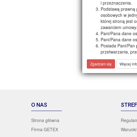
i przeznaczenia.
Podstawą prawną p
osobowych w jedny
której stroną jest
zawarciem umowy
Pani/Pana dane o
Pani/Pana dane os
Posiada Pani/Pan p
przetwarzania, pr
zgodność z prawem
Pani/Pana dane bę
Zgadzam się
Więcej inf
Zautomatyzowane p
usługi, odpowiada
O NAS
STREF
Strona główna
Regulam
Firma GETEX
Warunki