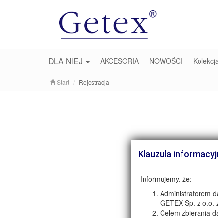
DLA NIEJ
AKCESORIA
NOWOŚCI
Kolekc
Start
Rejestracja
Klauzula informacy
Informujemy, że:
Administratorem d
GETEX Sp. z o.o. z
Celem zbierania da